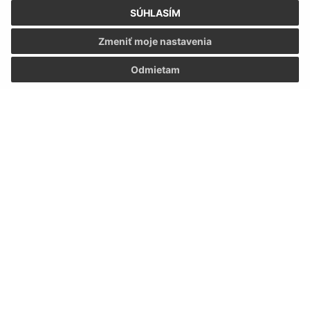
SÚHLASÍM
Zmeniť moje nastavenia
Odmietam
Informácie o stránke:
Vyhlásenie o prístupnosti
Autorské práva
Ochrana osobných údajov
Navigácia:
Vytlačiť aktuálnu stránku
Mapa stránok
Cookies
Rýchle odkazy: