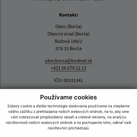
Kontakt:
Obec (Borša)
Obecný úrad (Borša)
Ružová 188/2
076 32 Borša
obecborsa@bodnet.sk
+421 56 679 22 13
IČO: 00331341
Používame cookies
Súbory cookie a ďalšie technológie sledovania používame na zlepšenie
vášho zážitku z prehliadania našich webových stránok, na to, aby sme
vám zobrazovali prispôsobený obsah a cielené reklamy, na analýzu
návštevnosti našich webových stránok a na pochopenie toho, odkiaľ naši
návštevníci prichádzajú.