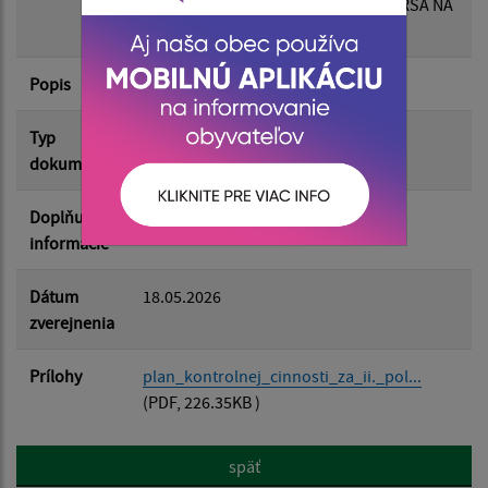
HLAVNÉHO KONTROLÓRA OBCE BORŠA NA
II. POLROK 2026
Filtrovať
Reset
Popis
Typ
Rôzne
dokumentu
Doplňujúce
informácie
Dátum
18.05.2026
zverejnenia
Prílohy
plan_kontrolnej_cinnosti_za_ii._pol...
(PDF, 226.35KB )
späť