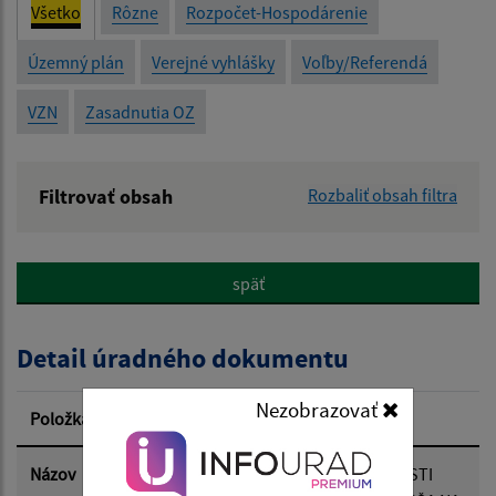
Všetko
Rôzne
Rozpočet-Hospodárenie
Územný plán
Verejné vyhlášky
Voľby/Referendá
VZN
Zasadnutia OZ
Filtrovať obsah
Rozbaliť obsah filtra
Názov:
späť
Popis:
Detail úradného dokumentu
Dátum zverejnenia od:
Nezobrazovať
Položka
Informácia
Dátum zverejnenia do:
Názov
NÁVRH PLÁNU KONTROLNEJ ČINNOSTI