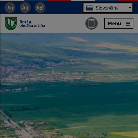
Jazyk
Slovenčina
Borša
Menu
Oficiálna stránka