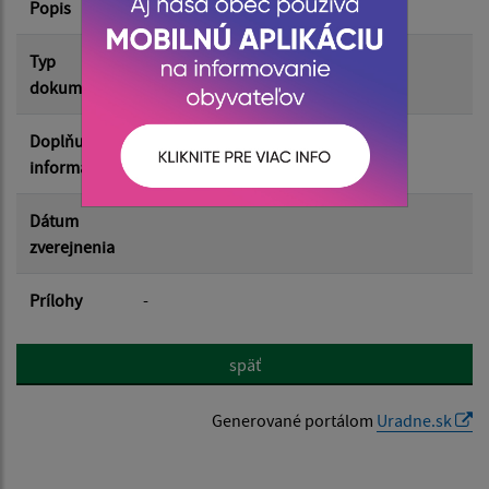
Popis
Filtrovať
Reset
Typ
dokumentu
Doplňujúce
informácie
Dátum
zverejnenia
Prílohy
-
späť
Generované portálom
Uradne.sk