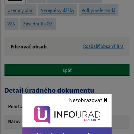
Územný plán
Verejné vyhlášky
Voľby/Referendá
VZN
Zasadnutia OZ
Filtrovať obsah
Rozbaliť obsah filtra
Názov:
späť
Popis:
Detail úradného dokumentu
Dátum zverejnenia od:
Nezobrazovať
Položka
Informácia
Dátum zverejnenia do:
Názov