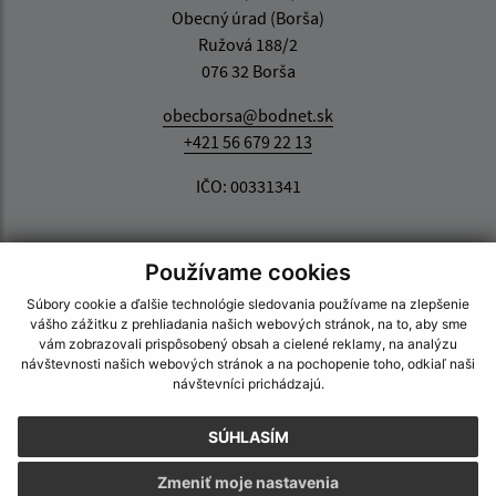
Obecný úrad (Borša)
Ružová 188/2
076 32 Borša
obecborsa@bodnet.sk
+421 56 679 22 13
IČO: 00331341
Používame cookies
Súbory cookie a ďalšie technológie sledovania používame na zlepšenie
vášho zážitku z prehliadania našich webových stránok, na to, aby sme
vám zobrazovali prispôsobený obsah a cielené reklamy, na analýzu
návštevnosti našich webových stránok a na pochopenie toho, odkiaľ naši
návštevníci prichádzajú.
SÚHLASÍM
Zmeniť moje nastavenia