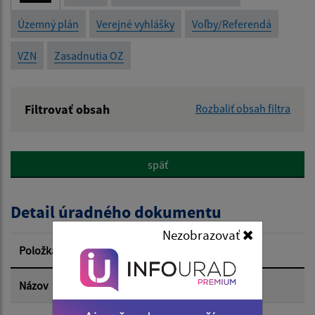
Územný plán
Verejné vyhlášky
Voľby/Referendá
VZN
Zasadnutia OZ
Filtrovať obsah
Rozbaliť obsah filtra
Názov:
späť
Popis:
Detail úradného dokumentu
Dátum zverejnenia od:
Nezobrazovať
Položka
Informácia
Dátum zverejnenia do:
Názov
Pozvánka IV. zasadnutie OZ