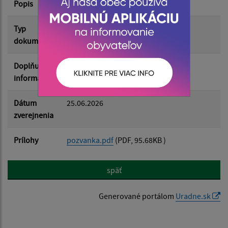
Popis
Filtrovať
Reset
Typ
Rôzne
dokumentu
Doplňujúce
informácie
Dátum
25.06.2026
zverejnenia
Prílohy
pozvanka.pdf
(PDF, 95.68KB )
späť
Generované portálom
Uradne.sk