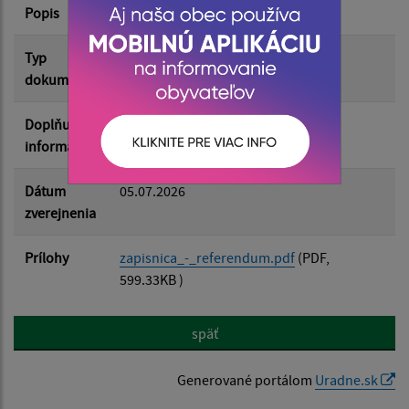
Popis
Filtrovať
Reset
Typ
Rôzne
dokumentu
Doplňujúce
informácie
Dátum
05.07.2026
zverejnenia
Prílohy
zapisnica_-_referendum.pdf
(PDF,
599.33KB )
späť
Generované portálom
Uradne.sk