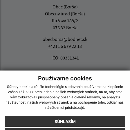
Obec (Borša)
Obecný úrad (Borša)
Ružová 188/2
076 32 Borša
obecborsa@bodnet.sk
+421 56 679 22 13
IČO: 00331341
Používame cookies
Súbory cookie a ďalšie technológie sledovania používame na zlepšenie
vášho zážitku z prehliadania našich webových stránok, na to, aby sme
vám zobrazovali prispôsobený obsah a cielené reklamy, na analýzu
návštevnosti našich webových stránok a na pochopenie toho, odkiaľ naši
návštevníci prichádzajú.
SÚHLASÍM