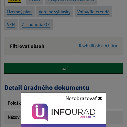
Územný plán
Verejné vyhlášky
Voľby/Referendá
VZN
Zasadnutia OZ
Filtrovať obsah
Rozbaliť obsah filtra
Názov:
späť
Popis:
Detail úradného dokumentu
Dátum zverejnenia od:
Nezobrazovať
Položka
Informácia
Dátum zverejnenia do:
Názov
Zápisnica- Referendum 2026