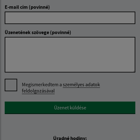
E-mail cím (povinné)
Üzenetének szövege (povinné)
Megismerkedtem a
személyes adatok
feldolgozásával
Google reCaptcha Response
Üzenet küldése
Úradné hodiny: