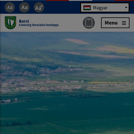
Jazyk
Magyar
Borsi
Menu
A község hivatalos honlapja