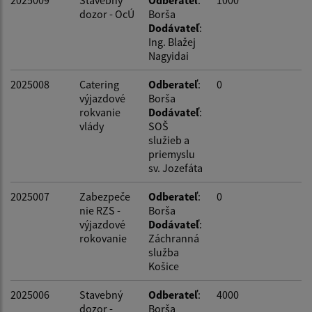
dozor - OcÚ
Borša
Dodávateľ
:
Ing. Blažej
Nagyidai
2025008
Catering
Odberateľ
:
0
výjazdové
Borša
rokvanie
Dodávateľ
:
vlády
SOŠ
služieb a
priemyslu
sv. Jozefáta
2025007
Zabezpeče
Odberateľ
:
0
nie RZS -
Borša
výjazdové
Dodávateľ
:
rokovanie
Záchranná
služba
Košice
2025006
Stavebný
Odberateľ
:
4000
dozor -
Borša