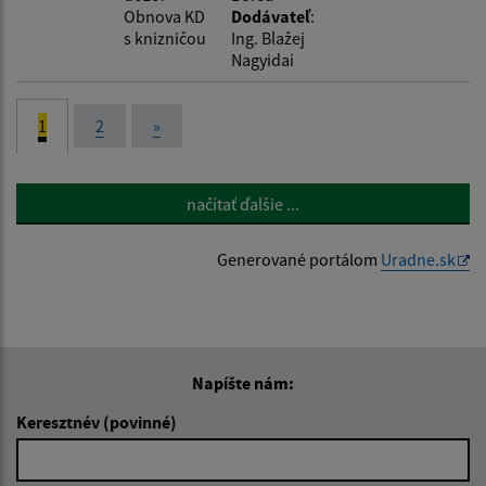
Obnova KD
Dodávateľ
:
s knizničou
Ing. Blažej
Nagyidai
1
2
»
načítať ďalšie ...
Generované portálom
Uradne.sk
Napíšte nám:
Keresztnév (povinné)