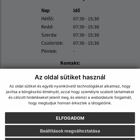
Nap
Idő
Hétfő:
07:30 - 15:30
Kedd:
07:30 - 15:30
Szerda:
07:30 - 15:30
Csütörtök:
07:30 - 15:30
Péntek:
-
Kontakt:
Obec (Borsi)
Az oldal sütiket használ
Obecný úrad (Borsi)
Az oldal sütiket és egyéb nyomkövető technológiákat alkalmaz, hogy
Ružová 188/2
javítsa a böngészési élményét, azzal hogy személyre szabott tartalmakat
076 32 Borša
és célzott hirdetéseket jelenít meg, és elemzi a weboldalunk forgalmát,
hogy megtudjuk honnan érkeztek a látogatóink.
obecborsa@bodnet.sk
+421 56 679 22 13
ELFOGADOM
IČO: 00331341
Beállítások megváltoztatása