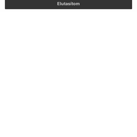
Elutasítom
Az oldalról:
Hozzáférhetőségi nyilatkozat
Szerzői jog
Személyes adatok védelme