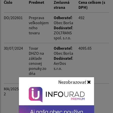
Číslo
Predmet
Zmluvná
Cena celkom (s
strana
DPH)
Dátum zverejnenia do:
DO/202601
Preprava
Odberateľ
:
492
veľkoobjem
Obec Borša
ného
Dodávateľ
:
Suma od:
tovaru
ZOLTRANS
spol. s.r.o.
Suma do:
30/07/2024
Tovar
Odberateľ
:
4095.65
DHZO na
Obec Borša
základe
Dodávateľ
:
cenovej
AerDos
ponuky zo
s.r.o.
Filtrovať
dňa
25.7.2024
Nezobrazovať
MA/202500
Tovar
Odberateľ
:
5266.98
2
DHZO na
Obec Borša
základe
Dodávateľ
:
cenovej
AerDos
ponuky zo
s.r.o.