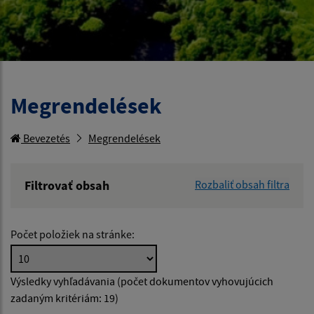
Megrendelések
Bevezetés
Megrendelések
Filtrovať obsah
Rozbaliť obsah filtra
Hľadaný výraz:
Počet položiek na stránke:
Hľadať v:
Výsledky vyhľadávania (počet dokumentov vyhovujúcich
zadaným kritériám: 19)
Dátum zverejnenia od: