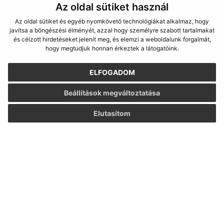
Az oldal sütiket használ
Az oldal sütiket és egyéb nyomkövető technológiákat alkalmaz, hogy
Megismerkedtem a
személyes adatok
javítsa a böngészési élményét, azzal hogy személyre szabott tartalmakat
feldolgozásával
és célzott hirdetéseket jelenít meg, és elemzi a weboldalunk forgalmát,
hogy megtudjuk honnan érkeztek a látogatóink.
Google reCaptcha Response
Üzenet küldése
ELFOGADOM
Beállítások megváltoztatása
Elutasítom
Úradné hodiny:
Nap
Idő
Hétfő:
07:30 - 15:30
Kedd:
07:30 - 15:30
Szerda:
07:30 - 15:30
Csütörtök:
07:30 - 15:30
Péntek:
-
Kontakt: