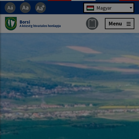
Jazyk
Magyar
Borsi
Menu
A község hivatalos honlapja