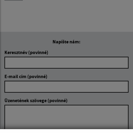
Napíšte nám:
Keresztnév (povinné)
E-mail cím (povinné)
Üzenetének szövege (povinné)