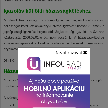
tartozik az adminisztrációs díj hatálya alá.
Igazolás külföldi házasságkötéshez
A Szlovák Köztársaság azon állampolgára számára, aki külföldön kíván
házasságot kötni, az anyakönyvi hivatal igazolást bocsát ki, amely a
jogképességi igazolást helyettesíti. Jogképességi igazolást a Szlovák
Köztársaság 2006.02.01-je óta nem bocsát ki. A házasságkötéshez
szükséges igazolást a kérelmező állandó lakóhelyének címe szerinti
anyakönyvi hivatal bocsátja ki.
Nezobrazovať
Díj:
5 €
Házasságkötés
A házasságkötés iránti kérelem megírásához szükség van a jegyespár
mindkét tagjának jelenlétére.
A szükséges okmányok:
kitöltött házasságkötés iránti kérelem, amelyet a jegyespár az