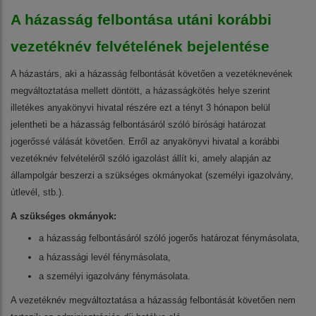
A házasság felbontása utáni korábbi
vezetéknév felvételének bejelentése
A házastárs, aki a házasság felbontását követően a vezetéknevének
megváltoztatása mellett döntött, a házasságkötés helye szerint
illetékes anyakönyvi hivatal részére ezt a tényt 3 hónapon belül
jelentheti be a házasság felbontásáról szóló bírósági határozat
jogerőssé válását követően. Erről az anyakönyvi hivatal a korábbi
vezetéknév felvételéről szóló igazolást állít ki, amely alapján az
állampolgár beszerzi a szükséges okmányokat (személyi igazolvány,
útlevél, stb.).
A szükséges okmányok:
a házasság felbontásáról szóló jogerős határozat fénymásolata,
a házassági levél fénymásolata,
a személyi igazolvány fénymásolata.
A vezetéknév megváltoztatása a házasság felbontását követően nem