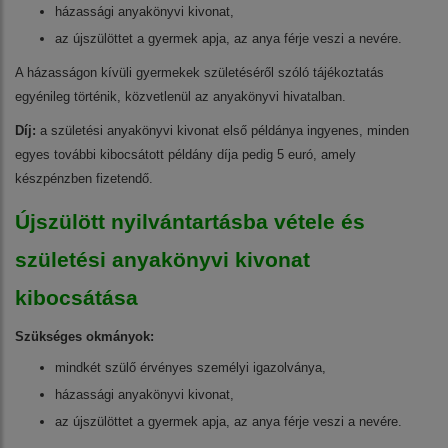
házassági anyakönyvi kivonat,
az újszülöttet a gyermek apja, az anya férje veszi a nevére.
A házasságon kívüli gyermekek születéséről szóló tájékoztatás
egyénileg történik, közvetlenül az anyakönyvi hivatalban.
Díj:
a születési anyakönyvi kivonat első példánya ingyenes, minden
egyes további kibocsátott példány díja pedig 5 euró, amely
készpénzben fizetendő.
Újszülött nyilvántartásba vétele és
születési anyakönyvi kivonat
kibocsátása
Szükséges okmányok:
mindkét szülő érvényes személyi igazolványa,
házassági anyakönyvi kivonat,
az újszülöttet a gyermek apja, az anya férje veszi a nevére.