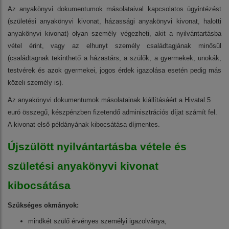
Az anyakönyvi dokumentumok másolataival kapcsolatos ügyintézést
(születési anyakönyvi kivonat, házassági anyakönyvi kivonat, halotti
anyakönyvi kivonat) olyan személy végezheti, akit a nyilvántartásba
vétel érint, vagy az elhunyt személy családtagjának minősül
(családtagnak tekinthető a házastárs, a szülők, a gyermekek, unokák,
testvérek és azok gyermekei, jogos érdek igazolása esetén pedig más
közeli személy is).
Az anyakönyvi dokumentumok másolatainak kiállításáért a Hivatal 5
euró összegű, készpénzben fizetendő adminisztrációs díjat számít fel.
A kivonat első példányának kibocsátása díjmentes.
Újszülött nyilvántartásba vétele és
születési anyakönyvi kivonat
kibocsátása
Szükséges okmányok:
mindkét szülő érvényes személyi igazolványa,