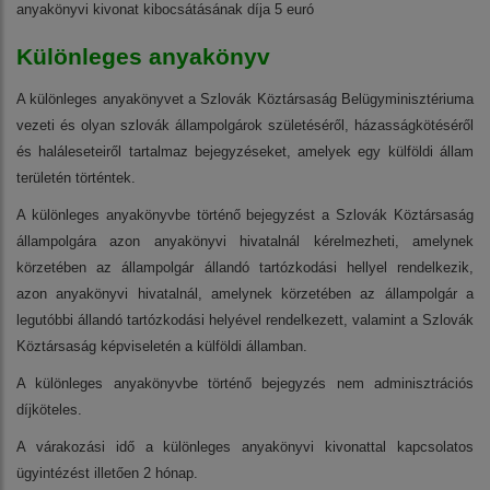
anyakönyvi kivonat kibocsátásának díja 5 euró
Különleges anyakönyv
A különleges anyakönyvet a Szlovák Köztársaság Belügyminisztériuma
vezeti és olyan szlovák állampolgárok születéséről, házasságkötéséről
és haláleseteiről tartalmaz bejegyzéseket, amelyek egy külföldi állam
területén történtek.
A különleges anyakönyvbe történő bejegyzést a Szlovák Köztársaság
állampolgára azon anyakönyvi hivatalnál kérelmezheti, amelynek
körzetében az állampolgár állandó tartózkodási hellyel rendelkezik,
azon anyakönyvi hivatalnál, amelynek körzetében az állampolgár a
legutóbbi állandó tartózkodási helyével rendelkezett, valamint a Szlovák
Köztársaság képviseletén a külföldi államban.
A különleges anyakönyvbe történő bejegyzés nem adminisztrációs
díjköteles.
A várakozási idő a különleges anyakönyvi kivonattal kapcsolatos
ügyintézést illetően 2 hónap.