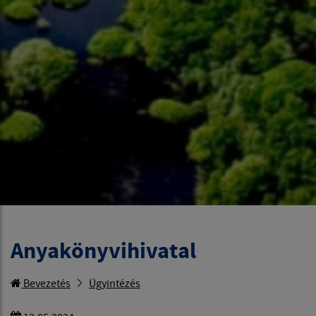
Anyakönyvihivatal
Bevezetés
Ügyintézés