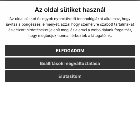
Regisztrációs és tájékozodási számok
Az oldal sütiket használ
Az oldal sütiket és egyéb nyomkövető technológiákat alkalmaz, hogy
javítsa a böngészési élményét, azzal hogy személyre szabott tartalmakat
és célzott hirdetéseket jelenít meg, és elemzi a weboldalunk forgalmát,
hogy megtudjuk honnan érkeztek a látogatóink.
ELFOGADOM
Beállítások megváltoztatása
Elutasítom
13.05.2024
Környezet