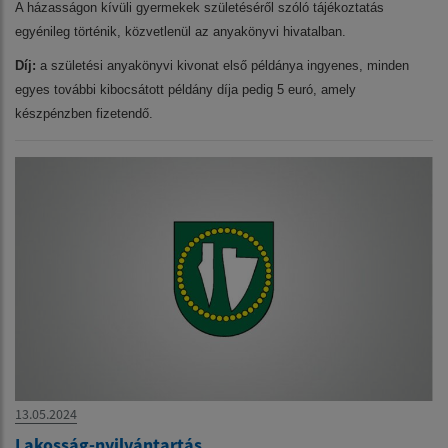
A házasságon kívüli gyermekek születéséről szóló tájékoztatás
egyénileg történik, közvetlenül az anyakönyvi hivatalban.
Díj:
a születési anyakönyvi kivonat első példánya ingyenes, minden
egyes további kibocsátott példány díja pedig 5 euró, amely
készpénzben fizetendő.
13.05.2024
Lakosság-nyilvántartás