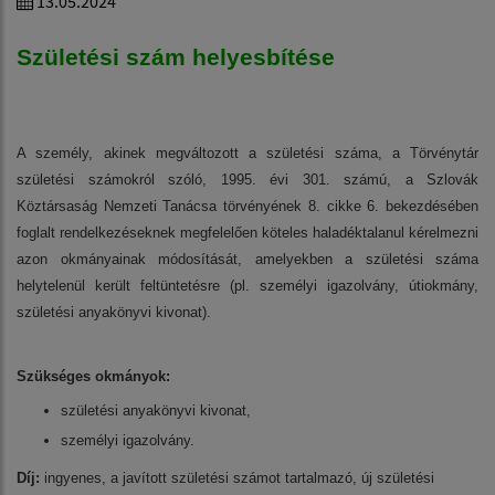
13.05.2024
Születési szám helyesbítése
A személy, akinek megváltozott a születési száma, a Törvénytár
születési számokról szóló, 1995. évi 301. számú, a Szlovák
Köztársaság Nemzeti Tanácsa törvényének 8. cikke 6. bekezdésében
foglalt rendelkezéseknek megfelelően köteles haladéktalanul kérelmezni
azon okmányainak módosítását, amelyekben a születési száma
helytelenül került feltüntetésre (pl. személyi igazolvány, útiokmány,
születési anyakönyvi kivonat).
Szükséges okmányok:
születési anyakönyvi kivonat,
személyi igazolvány.
Díj:
ingyenes, a javított születési számot tartalmazó, új születési