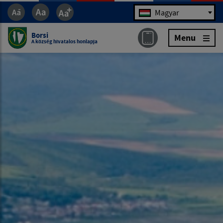
Jazyk
Magyar
Borsi
Menu
A község hivatalos honlapja