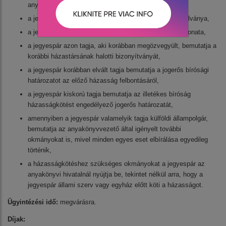
anyakönyvi hivataltól igényel,
a jegyespár mindkét tagjának érvényes személyi igazolványa,
a jegyespár mindkét tagjának születési anyakönyvi kivonata,
a jegyespár azon tagja, aki korábban megözvegyült, bemutatja a
korábbi házastársának halotti bizonyítványát,
a jegyespár korábban elvált tagja bemutatja a jogerős bírósági
határozatot az előző házasság felbontásáról,
a jegyespár kiskorú tagja bemutatja az illetékes bíróság
házasságkötést engedélyező jogerős határozatát,
amennyiben a jegyespár valamelyik tagja külföldi állampolgár,
bemutatja az anyakönyvvezető által igényelt további
okmányokat is, mivel minden egyes eset elbírálása egyedileg
történik,
a házasságkötéshez szükséges okmányokat a jegyespár az
anyakönyvi hivatalnál nyújtja be, tekintet nélkül arra, hogy a
jegyespár állami szerv vagy egyház előtt köti a házasságot.
Ügyintézési idő:
megvárásra.
Díjak: