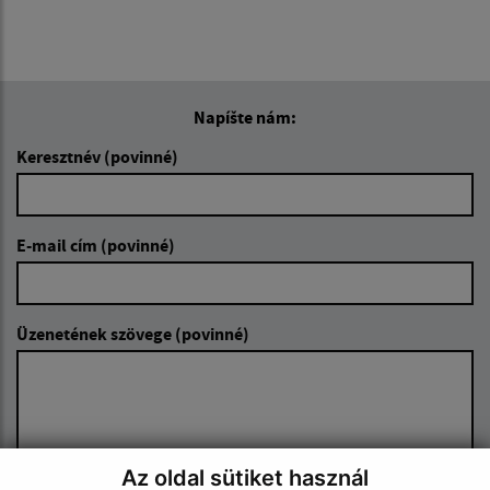
Napíšte nám:
Keresztnév (povinné)
E-mail cím (povinné)
Üzenetének szövege (povinné)
Az oldal sütiket használ