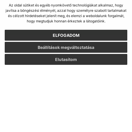
Az oldal sütiket és egyéb nyomkövető technológiákat alkalmaz, hogy
Megismerkedtem a
személyes adatok
javítsa a böngészési élményét, azzal hogy személyre szabott tartalmakat
feldolgozásával
és célzott hirdetéseket jelenít meg, és elemzi a weboldalunk forgalmát,
hogy megtudjuk honnan érkeztek a látogatóink.
Google reCaptcha Response
Üzenet küldése
ELFOGADOM
Beállítások megváltoztatása
Úradné hodiny:
Elutasítom
Nap
Idő
Hétfő:
07:30 - 15:30
Kedd:
07:30 - 15:30
Szerda:
07:30 - 15:30
Csütörtök:
07:30 - 15:30
Péntek:
-
Kontakt:
Obec (Borsi)