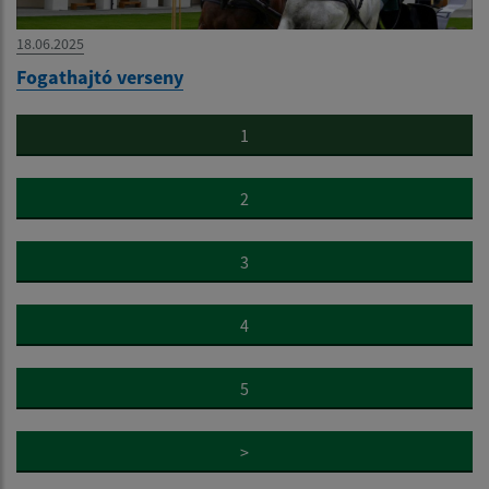
18.06.2025
Fogathajtó verseny
1
2
3
4
5
>