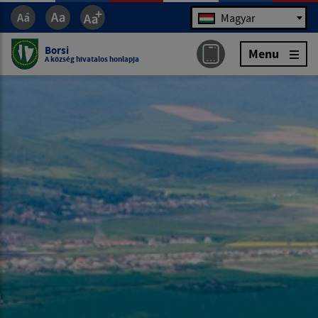
Jazyk
Magyar
Borsi
Menu
A község hivatalos honlapja