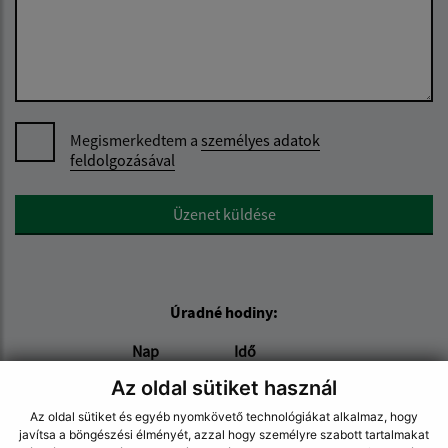
Megismerkedtem a
személyes adatok
feldolgozásával
Google reCaptcha Response
Üzenet küldése
Úradné hodiny:
Nap
Idő
Hétfő:
07:30 - 15:30
Az oldal sütiket használ
Kedd:
07:30 - 15:30
Az oldal sütiket és egyéb nyomkövető technológiákat alkalmaz, hogy
Szerda:
07:30 - 15:30
javítsa a böngészési élményét, azzal hogy személyre szabott tartalmakat