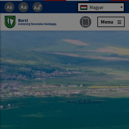
Jazyk
Magyar
Borsi
Menu
A község hivatalos honlapja