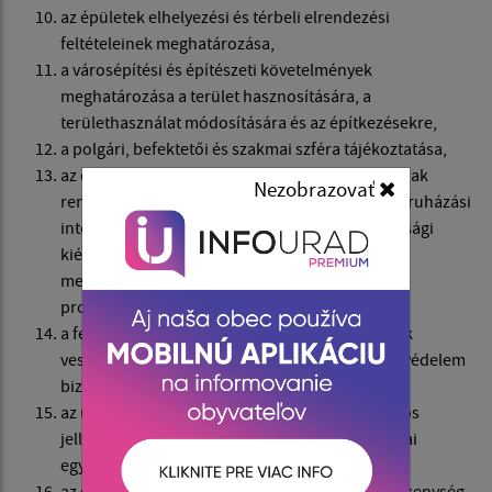
az épületek elhelyezési és térbeli elrendezési
feltételeinek meghatározása,
a városépítési és építészeti követelmények
meghatározása a terület hasznosítására, a
területhasználat módosítására és az építkezésekre,
a polgári, befektetői és szakmai szféra tájékoztatása,
az építkezések anyagi és időbeli koordinációjának
Nezobrazovať
rendezése, a területi-technikai, szervezeti és beruházási
intézkedésekkel együtt (az urbanisztikai-gazdasági
kiértékelést is beleértve), az alapfeltételek
megteremtése a gazdasági-társadalmi fejlődés
programjaihoz,
a feltételek kialakítása a természeti katasztrófák
veszélyének csökkentésére, valamint a polgári védelem
biztosítására,
az urbanizált és beépítetlen környezet változatos
jellegének támogatása, valamint az urbanisztikai
egységek identitás-egyéniségének támogatása,
az előfeltételek megteremtése valamennyi tevékenység