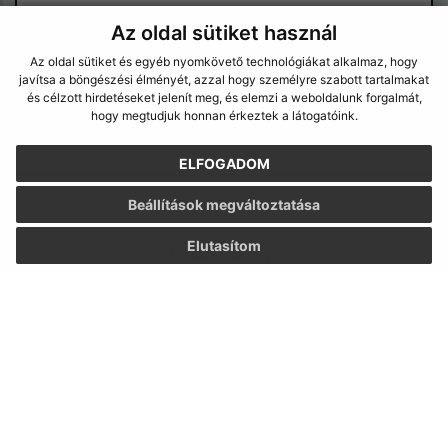
Az oldal sütiket használ
Az oldal sütiket és egyéb nyomkövető technológiákat alkalmaz, hogy
Megismerkedtem a
személyes adatok
javítsa a böngészési élményét, azzal hogy személyre szabott tartalmakat
és célzott hirdetéseket jelenít meg, és elemzi a weboldalunk forgalmát,
feldolgozásával
hogy megtudjuk honnan érkeztek a látogatóink.
Google reCaptcha Response
Üzenet küldése
ELFOGADOM
Beállítások megváltoztatása
Elutasítom
Úradné hodiny:
Nap
Idő
Hétfő:
07:30 - 15:30
Kedd:
07:30 - 15:30
Szerda:
07:30 - 15:30
Csütörtök:
07:30 - 15:30
Péntek:
-