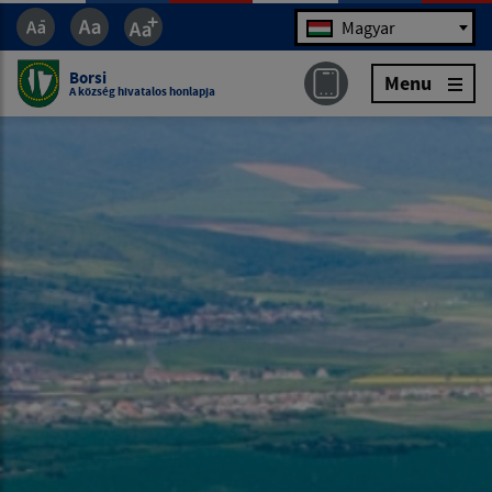
Jazyk
Magyar
Borsi
Menu
A község hivatalos honlapja