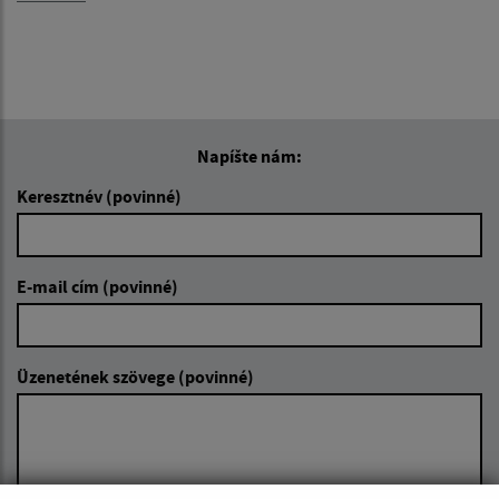
Napíšte nám:
Keresztnév (povinné)
E-mail cím (povinné)
Üzenetének szövege (povinné)