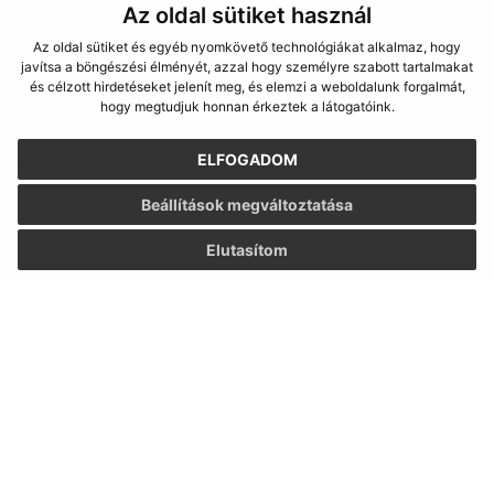
Az oldal sütiket használ
Az oldal sütiket és egyéb nyomkövető technológiákat alkalmaz, hogy
Megismerkedtem a
személyes adatok
javítsa a böngészési élményét, azzal hogy személyre szabott tartalmakat
feldolgozásával
és célzott hirdetéseket jelenít meg, és elemzi a weboldalunk forgalmát,
hogy megtudjuk honnan érkeztek a látogatóink.
Google reCaptcha Response
Üzenet küldése
ELFOGADOM
Beállítások megváltoztatása
Elutasítom
Úradné hodiny:
Nap
Idő
Hétfő:
07:30 - 15:30
Kedd:
07:30 - 15:30
Szerda:
07:30 - 15:30
Csütörtök:
07:30 - 15:30
Péntek:
-
Kontakt: