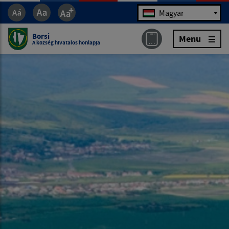
Jazyk
Magyar
Borsi
Menu
A község hivatalos honlapja