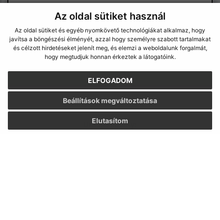
Az oldal sütiket használ
Az oldal sütiket és egyéb nyomkövető technológiákat alkalmaz, hogy
Megismerkedtem a
személyes adatok
javítsa a böngészési élményét, azzal hogy személyre szabott tartalmakat
és célzott hirdetéseket jelenít meg, és elemzi a weboldalunk forgalmát,
feldolgozásával
hogy megtudjuk honnan érkeztek a látogatóink.
Google reCaptcha Response
Üzenet küldése
ELFOGADOM
Beállítások megváltoztatása
Elutasítom
Úradné hodiny:
Nap
Idő
Hétfő:
07:30 - 15:30
Kedd:
07:30 - 15:30
Szerda:
07:30 - 15:30
Csütörtök:
07:30 - 15:30
Péntek:
-