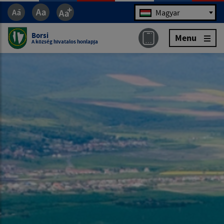
Jazyk
Magyar
Borsi
Menu
A község hivatalos honlapja