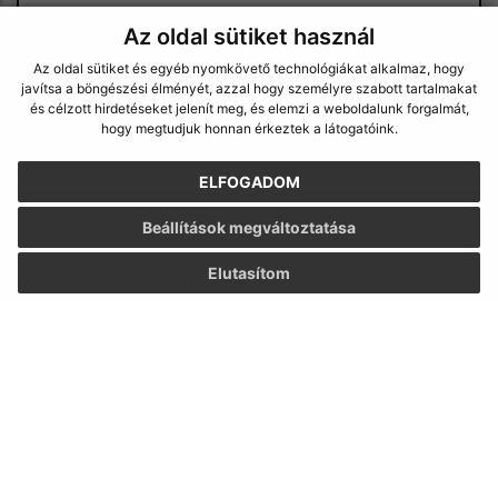
Az oldal sütiket használ
Az oldal sütiket és egyéb nyomkövető technológiákat alkalmaz, hogy
Megismerkedtem a
személyes adatok
javítsa a böngészési élményét, azzal hogy személyre szabott tartalmakat
és célzott hirdetéseket jelenít meg, és elemzi a weboldalunk forgalmát,
feldolgozásával
hogy megtudjuk honnan érkeztek a látogatóink.
Google reCaptcha Response
Üzenet küldése
ELFOGADOM
Beállítások megváltoztatása
Elutasítom
Úradné hodiny:
Nap
Idő
Hétfő:
07:30 - 15:30
Kedd:
07:30 - 15:30
Szerda:
07:30 - 15:30
Csütörtök:
07:30 - 15:30
Péntek:
-