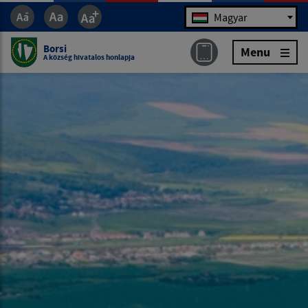
Jazyk
Magyar
Borsi
Menu
A község hivatalos honlapja