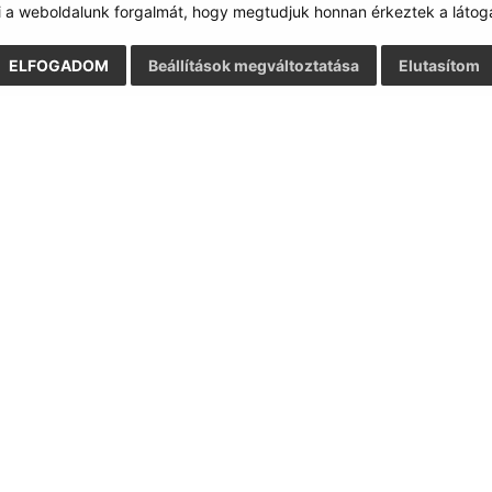
i a weboldalunk forgalmát, hogy megtudjuk honnan érkeztek a látoga
ELFOGADOM
Beállítások megváltoztatása
Elutasítom
Gyors linkek:
Frissített