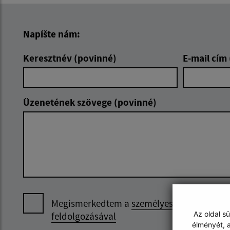
Napíšte nám:
Keresztnév (povinné)
E-mail cím
Üzenetének szövege (povinné)
Megismerkedtem a
személyes adatok
Az oldal s
feldolgozásával
élményét, a