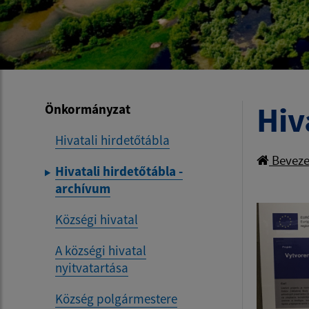
Hiv
Önkormányzat
Hivatali hirdetőtábla
Beveze
Hivatali hirdetőtábla -
archívum
Községi hivatal
A községi hivatal
nyitvatartása
Község polgármestere