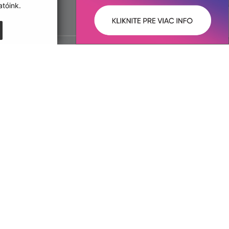
tóink.
:
Správca obsahu: