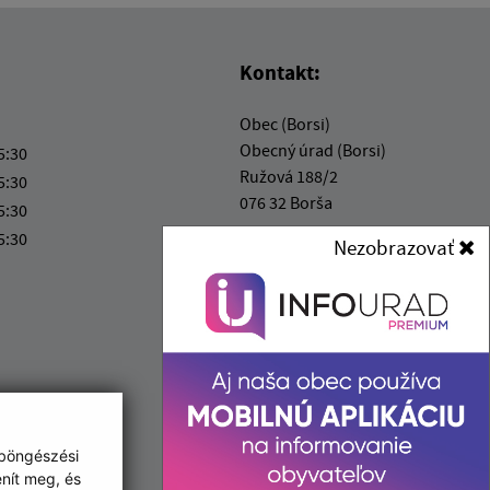
Kontakt:
Obec (Borsi)
Obecný úrad (Borsi)
5:30
Ružová 188/2
5:30
076 32 Borša
5:30
5:30
Nezobrazovať
obecborsa@bodnet.sk
+421 56 679 22 13
IČO: 00331341
 böngészési
enít meg, és