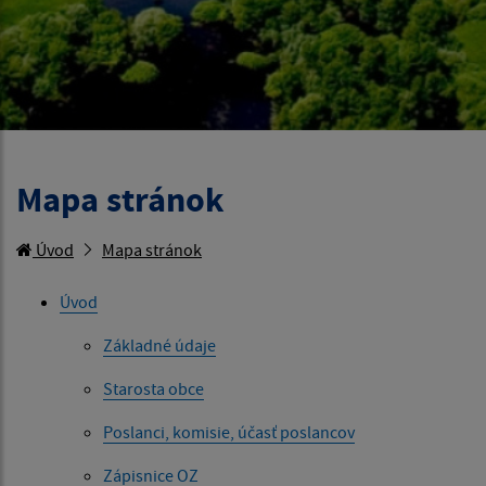
Mapa stránok
Úvod
Mapa stránok
Úvod
Základné údaje
Starosta obce
Poslanci, komisie, účasť poslancov
Zápisnice OZ