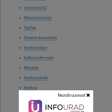
Uznesenia OZ
Hlavný kontrolór
Tlačivá
Ostatné dokumenty
Symboly obce
Voľby a referendá
Aktuality
Úradná tabuľa
História
Nezobrazovať
Súčasnosť
Fotogaléria