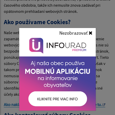
časového obdobia, takže ich nemusíte znova zadávať pri
opätovnom prehliadaní webových stránok.
Ako používame Cookies?
Nezobrazovať
Naše webové stránky používajú súbory Cookies na
zapamätanie nastavení používateľa a lepšie prispôsobenie
webových stránok záujmom návštevníka. Hoci Cookies nie sú
bezpodmienečne potrebné na fungovanie webových stránok,
ponúkajú pri návšteve webových stránok vyšší komfort. Tieto
súbory Cookies môžete odstrániť alebo zablokovať, avšak v
takom prípade niektoré funkcie týchto webových stránok
nemusia fungovať podľa určenia. Informácie týkajúce sa
súborov Cookies sa nepoužívajú na to, aby vás osobne
identifikovali. Tieto súbory Cookies sa nepoužívajú na iné
účely ako tie, ktoré sú tu popísané.
Ako nakladá Google s vašimi súbormi Cookies nájdete
tu
.