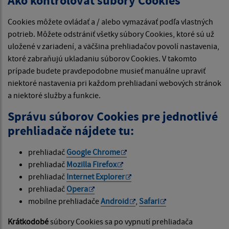
Ako kontrolovať súbory Cookies
Cookies môžete ovládať a / alebo vymazávať podľa vlastných
potrieb. Môžete odstrániť všetky súbory Cookies, ktoré sú už
uložené v zariadení, a väčšina prehliadačov povolí nastavenia,
ktoré zabraňujú ukladaniu súborov Cookies. V takomto
prípade budete pravdepodobne musieť manuálne upraviť
niektoré nastavenia pri každom prehliadaní webových stránok
a niektoré služby a funkcie.
Správu súborov Cookies pre jednotlivé
prehliadače nájdete tu:
prehliadač
Google Chrome
prehliadač
Mozilla Firefox
prehliadač
Internet Explorer
prehliadač
Opera
mobilne prehliadače
Android
,
Safari
Krátkodobé
súbory Cookies sa po vypnutí prehliadača