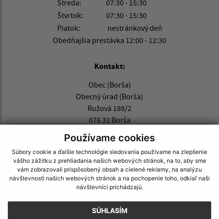
Streda:
07:30 - 15:30
Štvrtok:
07:30 - 15:30
Piatok:
nestránkový deň
Obedňajšia prestávka 12:00 - 12:30
Kontakt:
Obec (Borša)
Obecný úrad (Borša)
Ružová 188/2
076 32 Borša
Používame cookies
obecborsa@bodnet.sk
+421 56 679 22 13
Súbory cookie a ďalšie technológie sledovania používame na zlepšenie
vášho zážitku z prehliadania našich webových stránok, na to, aby sme
IČO: 00331341
vám zobrazovali prispôsobený obsah a cielené reklamy, na analýzu
návštevnosti našich webových stránok a na pochopenie toho, odkiaľ naši
návštevníci prichádzajú.
SÚHLASÍM