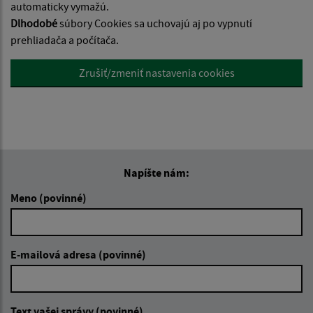
automaticky vymažú.
Dlhodobé
súbory Cookies sa uchovajú aj po vypnutí
prehliadača a počítača.
Zrušiť/zmeniť nastavenia cookies
Napíšte nám:
Meno (povinné)
E-mailová adresa (povinné)
Text vašej správy (povinné)