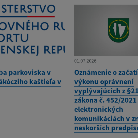
01.07.2026
ba parkoviska v
Oznámenie o začatí
ákócziho kaštieľa v
výkonu oprávnení
vyplývajúcich z §21
zákona č. 452/2021 
elektronických
komunikáciách v z
neskorších predpis