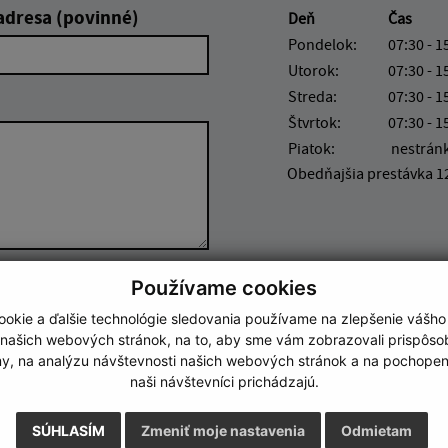
adresa (povinné)
Deň
Čas
Pondelok:
07:30 - 1
Utorok:
07:30 - 1
Streda:
07:30 - 1
Štvrtok:
07:30 - 1
Piatok:
nestrán
Obedňajšia prestávka 12
Používame cookies
Google reCaptcha Response
Odoslať správu
okie a ďalšie technológie sledovania používame na zlepšenie vášho
 našich webových stránok, na to, aby sme vám zobrazovali prispôs
my, na analýzu návštevnosti našich webových stránok a na pochopeni
naši návštevníci prichádzajú.
SÚHLASÍM
Zmeniť moje nastavenia
Odmietam