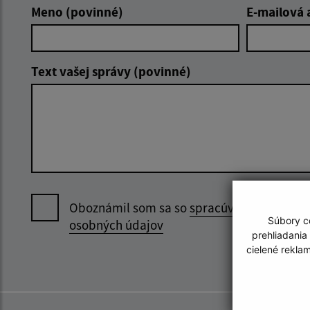
Meno (povinné)
E-mailová 
Text vašej správy (povinné)
Oboznámil som sa so
spracúvaním
Súbory co
osobných údajov
prehliadania
cielené rekla