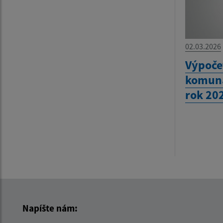
02.03.2026
Výpoče
komuná
rok 20
Napíšte nám: