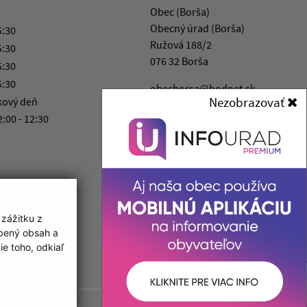
Obec (Borša)
Obecný úrad (Borša)
5:30
Ružová 188/2
5:30
076 32 Borša
5:30
5:30
obecborsa@bodnet.sk
Nezobrazovať
kový deň
+421 56 679 22 13
:00 - 12:30
IČO: 00331341
 zážitku z
obený obsah a
e toho, odkiaľ