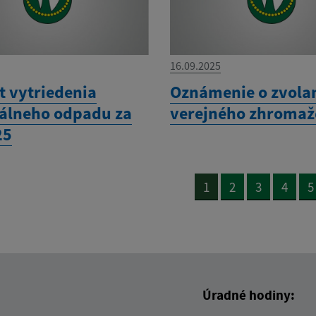
16.09.2025
t vytriedenia
Oznámenie o zvola
lneho odpadu za
verejného zhromaž
25
1
2
3
4
5
Úradné hodiny: