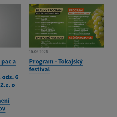
15.06.2026
 pac a
Program - Tokajský
festival
 ods. 6
Z.z. o
není
ov