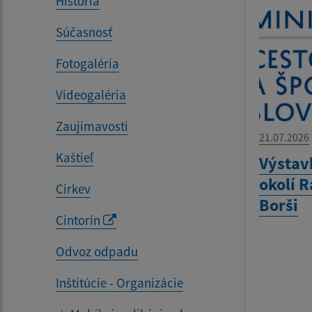
História
Súčasnosť
Fotogaléria
Videogaléria
Zaujímavosti
21.07.2026
Kaštieľ
Výstav
okolí R
Cirkev
Borši
Cintorín
Odvoz odpadu
Inštitúcie - Organizácie