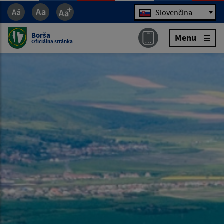
Jazyk
Slovenčina
Borša
Menu
Oficiálna stránka