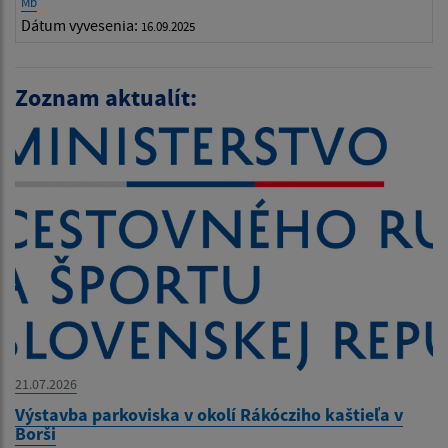
Mb
Dátum vyvesenia:
16.09.2025
Zoznam aktualít:
21.07.2026
Výstavba parkoviska v okolí Rákócziho kaštieľa v
Borši