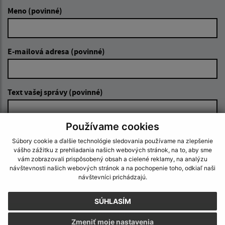
Meno (povinné)
E-mailová adresa (povinné)
Text vašej správy (povinné)
Používame cookies
Súbory cookie a ďalšie technológie sledovania používame na zlepšenie
vášho zážitku z prehliadania našich webových stránok, na to, aby sme
vám zobrazovali prispôsobený obsah a cielené reklamy, na analýzu
návštevnosti našich webových stránok a na pochopenie toho, odkiaľ naši
Oboznámil som sa so
spracúvaním osobných
návštevníci prichádzajú.
údajov
SÚHLASÍM
Google reCaptcha Response
Odoslať správu
Zmeniť moje nastavenia