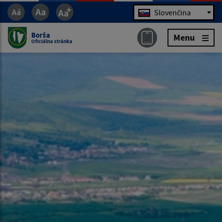
Jazyk
Slovenčina
Borša
Menu
Oficiálna stránka