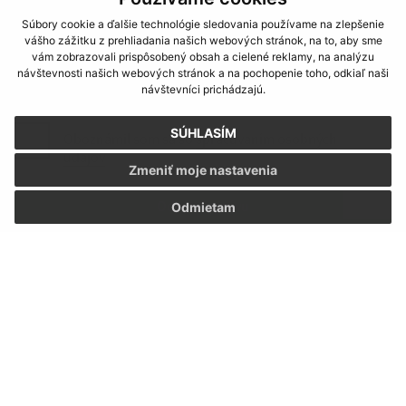
Súbory cookie a ďalšie technológie sledovania používame na zlepšenie
vášho zážitku z prehliadania našich webových stránok, na to, aby sme
vám zobrazovali prispôsobený obsah a cielené reklamy, na analýzu
návštevnosti našich webových stránok a na pochopenie toho, odkiaľ naši
návštevníci prichádzajú.
SÚHLASÍM
Oboznámil som sa so
spracúvaním osobných
údajov
Zmeniť moje nastavenia
Google reCaptcha Response
Odoslať správu
Odmietam
Úradné hodiny:
Deň
Čas
Pondelok:
07:30 - 15:30
Utorok:
07:30 - 15:30
Streda:
07:30 - 15:30