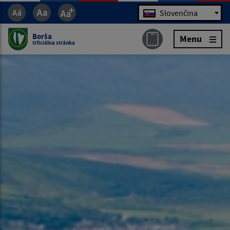
Jazyk
Slovenčina
Borša
Menu
Oficiálna stránka