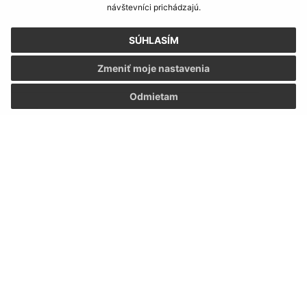
Text vašej správy (povinné)
návštevníci prichádzajú.
SÚHLASÍM
Zmeniť moje nastavenia
Odmietam
Oboznámil som sa so
spracúvaním osobných
údajov
Google reCaptcha Response
Odoslať správu
Úradné hodiny:
Deň
Čas
Pondelok:
07:30 - 15:30
Utorok:
07:30 - 15:30