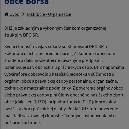
obce Borša
Úvod
Inštitúcie - Organizácie
DHZ je základným a výkonným článkom organizačnej
štruktúry DPO SR.
Svoju činnosť rozvíja v súlade so Stanovami DPO SR a
Zákonom o ochrane pred požiarmi, Zákonom o obecnom
zriadení a ďalšími všeobecne záväznými predpismi.
Ustanovuje sa v obciach a u právnických osôb. DHZ napomáha
vytvárať pre dobrovoľnú hasičskú jednotku v súčinnosti s
orgánmi obce a právnickej osoby personálne, organizačné,
technické a materiálne podmienky. Z poverenia orgánov obce
alebo právnickej osoby plní úlohy obecného hasičského zboru
obce (ďalej len DHZO), prípadne funkciu DHZ (dobrovoľný
hasičský zbor) právnickej osoby. Pokiaľ DHZ toto poverenie
má, riadi sa vo svojej činnosti zákonnými ustanoveniami o
požiarnej ochrane.