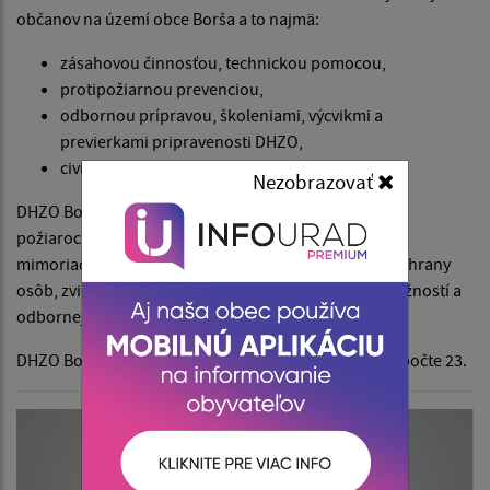
občanov na území obce Borša a to najmä:
zásahovou činnosťou, technickou pomocou,
protipožiarnou prevenciou,
odbornou prípravou, školeniami, výcvikmi a
previerkami pripravenosti DHZO,
civilnou ochranou obyvateľstva,
Nezobrazovať
DHZO Borša vykonáva zásahy a záchranné práce pri
požiaroch, živelných pohromách, haváriách a iných
mimoriadnych udalostiach s cieľom zabezpečenia záchrany
osôb, zvierat a majetku podľa svojich technických možností a
odbornej kvalifikácie.
DHZO Borša pozostáva z členov DHZO a DHZ spolu v počte 23.