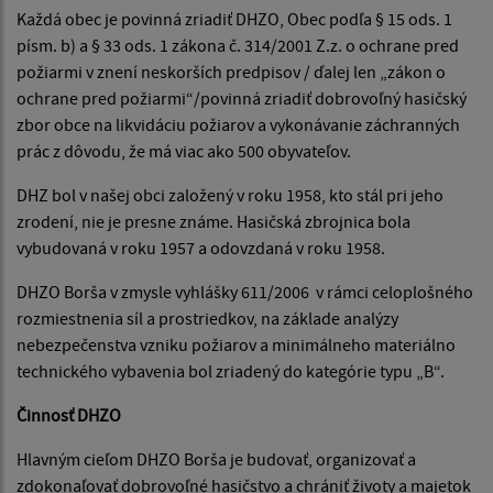
Každá obec je povinná zriadiť DHZO, Obec podľa § 15 ods. 1
písm. b) a § 33 ods. 1 zákona č. 314/2001 Z.z. o ochrane pred
požiarmi v znení neskorších predpisov / ďalej len „zákon o
ochrane pred požiarmi“/povinná zriadiť dobrovoľný hasičský
zbor obce na likvidáciu požiarov a vykonávanie záchranných
prác z dôvodu, že má viac ako 500 obyvateľov.
DHZ bol v našej obci založený v roku 1958, kto stál pri jeho
zrodení, nie je presne známe. Hasičská zbrojnica bola
vybudovaná v roku 1957 a odovzdaná v roku 1958.
DHZO Borša v zmysle vyhlášky 611/2006 v rámci celoplošného
rozmiestnenia síl a prostriedkov, na základe analýzy
nebezpečenstva vzniku požiarov a minimálneho materiálno
technického vybavenia bol zriadený do kategórie typu „B“.
Činnosť DHZO
Hlavným cieľom DHZO Borša je budovať, organizovať a
zdokonaľovať dobrovoľné hasičstvo a chrániť životy a majetok