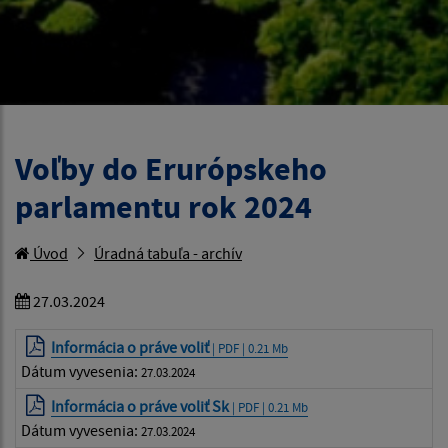
Voľby do Erurópskeho
parlamentu rok 2024
Úvod
Úradná tabuľa - archív
27.03.2024
Informácia o práve voliť
| PDF | 0.21 Mb
Dátum vyvesenia:
27.03.2024
Informácia o práve voliť Sk
| PDF | 0.21 Mb
Dátum vyvesenia:
27.03.2024