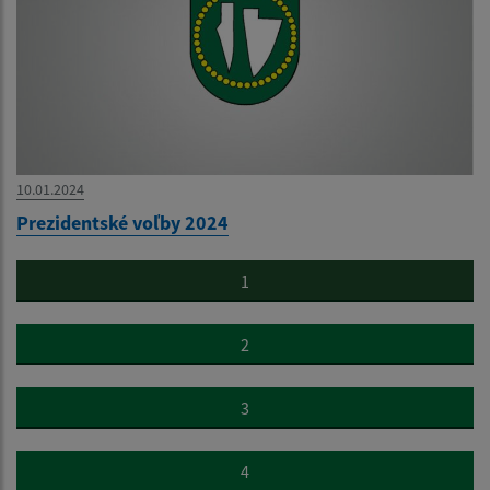
10.01.2024
Prezidentské voľby 2024
1
2
3
4