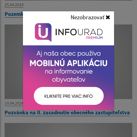
25.04.2024
Pozemkové úpravy v obci Borša
Nezobrazovať
10.04.2024
Pozvánka na II. zasadnutie obecného zastupiteľstva