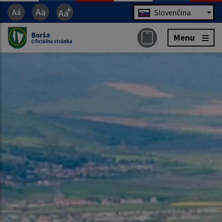
Jazyk
Slovenčina
Borša
Menu
Oficiálna stránka