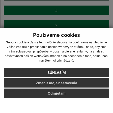
5
>
Používame cookies
Súbory cookie a ďalšie technológie sledovania používame na zlepšenie
vášho zážitku z prehliadania našich webových stránok, na to, aby sme
vám zobrazovali prispôsobený obsah a cielené reklamy, na analýzu
návštevnosti našich webových stránok a na pochopenie toho, odkiaľ naši
Napíšte nám:
návštevníci prichádzajú.
Meno (povinné)
SÚHLASÍM
Zmeniť moje nastavenia
E-mailová adresa (povinné)
Odmietam
Text vašej správy (povinné)