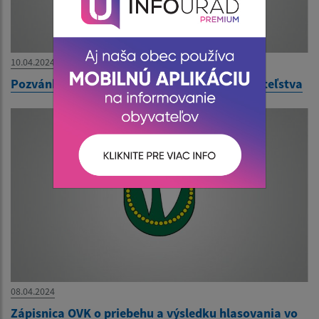
10.04.2024
Pozvánka na II. zasadnutie obecného zastupiteľstva
08.04.2024
Zápisnica OVK o priebehu a výsledku hlasovania vo