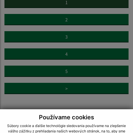
1
2
3
4
5
>
Používame cookies
Súbory cookie a ďalšie technológie sledovania používame na zlepšenie
Napíšte nám:
vášho zážitku z prehliadania našich webových stránok, na to, aby sme