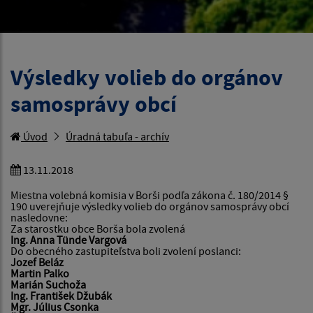
Výsledky volieb do orgánov
samosprávy obcí
Úvod
Úradná tabuľa - archív
13.11.2018
Miestna volebná komisia v Borši podľa zákona č. 180/2014 §
190 uverejňuje výsledky volieb do orgánov samosprávy obcí
nasledovne:
Za starostku obce Borša bola zvolená
Ing. Anna Tünde Vargová
Do obecného zastupiteľstva boli zvolení poslanci:
Jozef Beláz
Martin Palko
Marián Suchoža
Ing. František Džubák
Mgr. Július Csonka