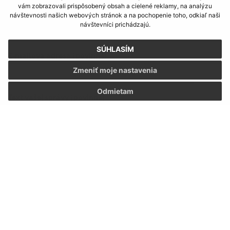
vám zobrazovali prispôsobený obsah a cielené reklamy, na analýzu
Meno (povinné)
návštevnosti našich webových stránok a na pochopenie toho, odkiaľ naši
návštevníci prichádzajú.
SÚHLASÍM
E-mailová adresa (povinné)
Zmeniť moje nastavenia
Odmietam
Text vašej správy (povinné)
Oboznámil som sa so
spracúvaním osobných
údajov
Google reCaptcha Response
Odoslať správu