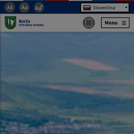
Jazyk
Slovenčina
Borša
Menu
Oficiálna stránka