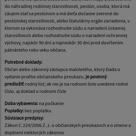
do náhradnej rodinnej starostlivosti, pestún, osoba, ktorá má
záujem stať sa pestúnom a má dieťa dočasne zverené do
pestúnskej starostlivosti, alebo štatutárny orgán zariadenia, v
ktorom sa vykonáva rozhodnutie súdu o nariadení ústavnej
starostlivosti alebo rozhodnutie súdu o nariadení ochrannej
výchovy, najskôr 90 dní a najneskôr 30 dní pred dovŕšením
pätnásteho roku veku občana.
Potrebné doklady:
Občan alebo zákonný zástupca maloletého, ktorý žiada o
vydanie prvého občianskeho preukazu,
je povinný
predložiť:
rodný list; ak nie je na rodnom liste uvedené rodné
číslo, aj doklad o rodnom čísle
Doba vybavenia:
na počkanie
Poplatky:
bez poplatku
Súvisiace predpisy:
Zákon č. 224/2006 Z. z. o občianskych preukazoch a o zmene a
doplnení niektorých zákonov