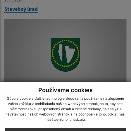
Stavebný úrad
Používame cookies
13.05.2024
Súbory cookie a ďalšie technológie sledovania používame na zlepšenie
Súpisné a orientačné čísla
vášho zážitku z prehliadania našich webových stránok, na to, aby sme
vám zobrazovali prispôsobený obsah a cielené reklamy, na analýzu
návštevnosti našich webových stránok a na pochopenie toho, odkiaľ naši
návštevníci prichádzajú.