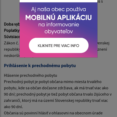
prihlasovacom lístku na trvalý pobyt súhlas s
prihlásením občana na trvalý pobyt pred
zamestnancom ohlasovne
Doba vybavenia:
na počkanie
Poplatky:
bez poplatku
Súvisiace predpisy:
Zákon č. 253/1998 Z. z. o hlásení pobytu občanov Slovenskej
republiky a registri obyvateľov Slovenskej republiky v znení
neskorších predpisov
Prihlásenie k prechodnému pobytu
Hlásenie prechodného pobytu
Prechodný pobyt je pobyt občana mimo miesta trvalého
pobytu, kde sa občan dočasne zdržiava, ak má trvať viac ako
90 dní; prechodný pobyt je tiež pobyt občana trvalo žijúceho v
zahraničí, ktorý má na území Slovenskej republiky trvať viac
ako 90 dní.
Občania sú povinní hlásiť v ohlasovni na obecnom úrade