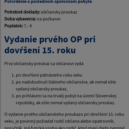
Potvrdenie o poslednom spoločnom pobyte
Potrebné doklady:
občiansky preukaz
Doba vybavenia:
na počkanie
Poplatok:
7,- €
Vydanie prvého OP pri
dovŕšení 15. roku
Prvý občiansky preukaz sa občanovi vydá
pri dovŕšení pätnásteho roku veku
po nadobudnutí štátneho občianstva, ak nemal ešte
vydaný občiansky preukaz,
po prihlásení sa na trvalý pobyt na území Slovenskej
republiky, ak ešte nemal vydaný občiansky preukaz.
O vydanie prvého občianskeho preukazu pri dovŕšení 15. roku
veku, je povinný požiadať rodič občana alebo opatrovník,
poručník, iná fyzická osoba ako rodič, ktorí majú dieťa zverené