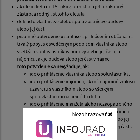
ak ide o dieťa do 15 rokov, predkladá jeho zákonný
zástupca rodný list tohto dieťaťa
doklad o vlastníctve alebo spoluvlastníctve budovy
alebo jej časti
písomné potvrdenie o súhlase s prihlásením občana na
trvalý pobyt s osvedčeným podpisom vlastníka alebo
všetkých spoluvlastníkov budovy alebo jej časti, a
nájomcu, ak je budova alebo jej časť v nájme
toto potvrdenie sa nevyžaduje, ak:
ide o prihlásenie vlastníka alebo spoluvlastníka,
ide o prihlásenie nájomcu, ak má nájomnú zmluvu
uzavretú s vlastníkom alebo so všetkými
spoluvlastníkmi na neurčitú dobu
ide o prihlásenie manžela alebo nezaopatreného
dieťaťa vlastníka, spoluvlastníka alebo nájomcu
Nezobrazovať
ak vlastník alebo spoluvlastník budovy alebo jej
časti, alebo nájomca, ak je budova alebo jej časť v
nájme, potvrdí svojím podpisom na