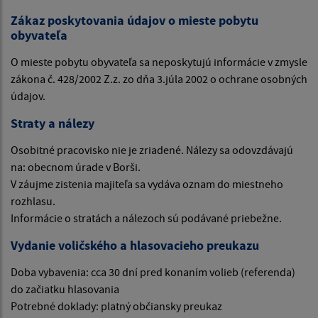
Zákaz poskytovania údajov o mieste pobytu
obyvateľa
O mieste pobytu obyvateľa sa neposkytujú informácie v zmysle
zákona č. 428/2002 Z.z. zo dňa 3.júla 2002 o ochrane osobných
údajov.
Straty a nálezy
Osobitné pracovisko nie je zriadené. Nálezy sa odovzdávajú
na: obecnom úrade v Borši.
V záujme zistenia majiteľa sa vydáva oznam do miestneho
rozhlasu.
Informácie o stratách a nálezoch sú podávané priebežne.
Vydanie voličského a hlasovacieho preukazu
Doba vybavenia: cca 30 dní pred konaním volieb (referenda)
do začiatku hlasovania
Potrebné doklady: platný občiansky preukaz