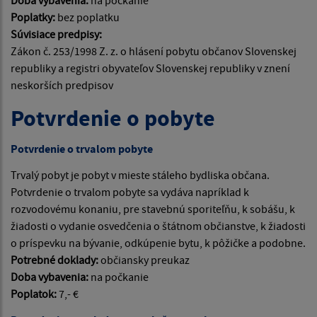
Doba vybavenia:
na počkanie
Poplatky:
bez poplatku
Súvisiace predpisy:
Zákon č. 253/1998 Z. z. o hlásení pobytu občanov Slovenskej
republiky a registri obyvateľov Slovenskej republiky v znení
neskorších predpisov
Potvrdenie o pobyte
Potvrdenie o trvalom pobyte
Trvalý pobyt je pobyt v mieste stáleho bydliska občana.
Potvrdenie o trvalom pobyte sa vydáva napríklad k
rozvodovému konaniu, pre stavebnú sporiteľňu, k sobášu, k
žiadosti o vydanie osvedčenia o štátnom občianstve, k žiadosti
o príspevku na bývanie, odkúpenie bytu, k pôžičke a podobne.
Potrebné doklady:
občiansky preukaz
Doba vybavenia:
na počkanie
Poplatok:
7,- €