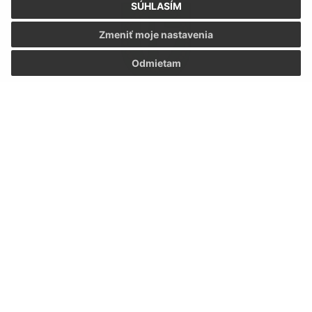
SÚHLASÍM
Zmeniť moje nastavenia
Odmietam
13.05.2024
Životné prostredie