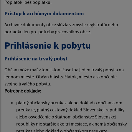
Poplatok: bez poplatku.
Prístup k archívnym dokumentom
Archívne dokumenty obce slúžia v zmysle registratúrneho
poriadku len pre potreby pracovníkov obce.
Prihlásenie k pobytu
Prihlásenie na trvalý pobyt
Občan môže mať v tom istom čase iba jeden trvalý pobyt a na
jednom mieste. Občan hlási začiatok, miesto a skončenie
svojho trvalého pobytu.
Potrebné doklady:
platný občiansky preukaz alebo doklad o občianskom
preukaze, platný cestovný doklad Slovenskej republiky
alebo osvedčenie o štátnom občianstve Slovenskej
republiky nie staršie ako tri mesiace, ak nemá občiansky
preukaz alebo doklad o občianskom preukaze