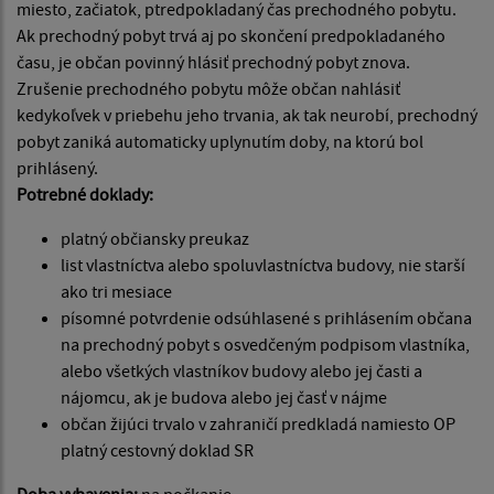
miesto, začiatok, ptredpokladaný čas prechodného pobytu.
Ak prechodný pobyt trvá aj po skončení predpokladaného
času, je občan povinný hlásiť prechodný pobyt znova.
Zrušenie prechodného pobytu môže občan nahlásiť
kedykoľvek v priebehu jeho trvania, ak tak neurobí, prechodný
pobyt zaniká automaticky uplynutím doby, na ktorú bol
prihlásený.
Potrebné doklady:
platný občiansky preukaz
list vlastníctva alebo spoluvlastníctva budovy, nie starší
ako tri mesiace
písomné potvrdenie odsúhlasené s prihlásením občana
na prechodný pobyt s osvedčeným podpisom vlastníka,
alebo všetkých vlastníkov budovy alebo jej časti a
nájomcu, ak je budova alebo jej časť v nájme
občan žijúci trvalo v zahraničí predkladá namiesto OP
platný cestovný doklad SR