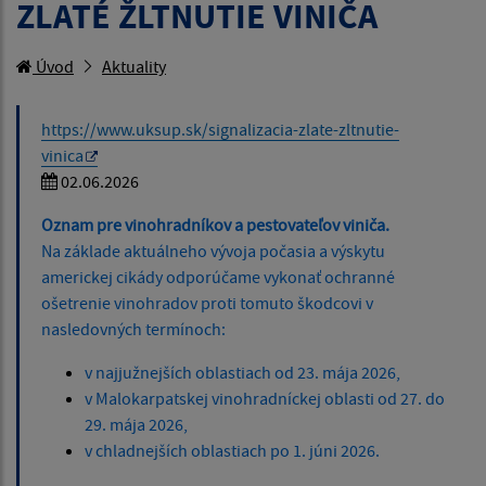
ZLATÉ ŽLTNUTIE VINIČA
Úvod
Aktuality
https://www.uksup.sk/signalizacia-zlate-zltnutie-
vinica
02.06.2026
Oznam pre vinohradníkov a pestovateľov viniča.
Na základe aktuálneho vývoja počasia a výskytu
americkej cikády odporúčame vykonať ochranné
ošetrenie vinohradov proti tomuto škodcovi v
nasledovných termínoch:
v najjužnejších oblastiach od 23. mája 2026,
v Malokarpatskej vinohradníckej oblasti od 27. do
29. mája 2026,
v chladnejších oblastiach po 1. júni 2026.