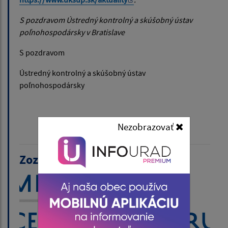
S pozdravom Ústredný kontrolný a skúšobný ústav
poľnohospodársky v Bratislave
S pozdravom
Ústredný kontrolný a skúšobný ústav
poľnohospodársky
Nezobrazovať
Zoznam aktualít: