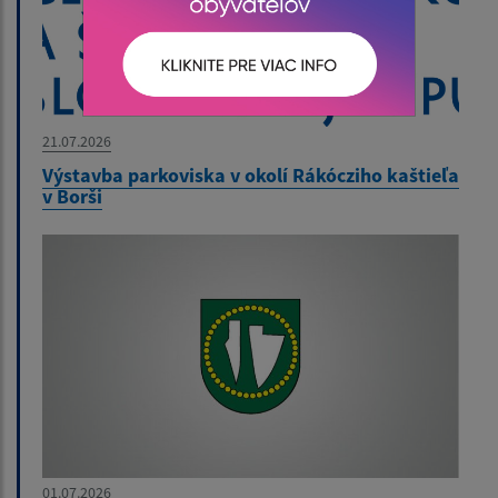
21.07.2026
Výstavba parkoviska v okolí Rákócziho kaštieľa
v Borši
01.07.2026