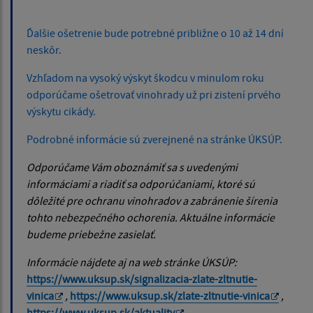
Ďalšie ošetrenie bude potrebné približne o 10 až 14 dní
neskôr.
Vzhľadom na vysoký výskyt škodcu v minulom roku
odporúčame ošetrovať vinohrady už pri zistení prvého
výskytu cikády.
Podrobné informácie sú zverejnené na stránke ÚKSÚP.
Odporúčame Vám oboznámiť sa s uvedenými
informáciami a riadiť sa odporúčaniami, ktoré sú
dôležité pre ochranu vinohradov a zabránenie šírenia
tohto nebezpečného ochorenia. Aktuálne informácie
budeme priebežne zasielať.
Informácie nájdete aj na web stránke ÚKSÚP:
https://www.uksup.sk/signalizacia-zlate-zltnutie-
vinica
,
https://www.uksup.sk/zlate-zltnutie-vinica
,
https://www.uksup.sk/aktuality
.