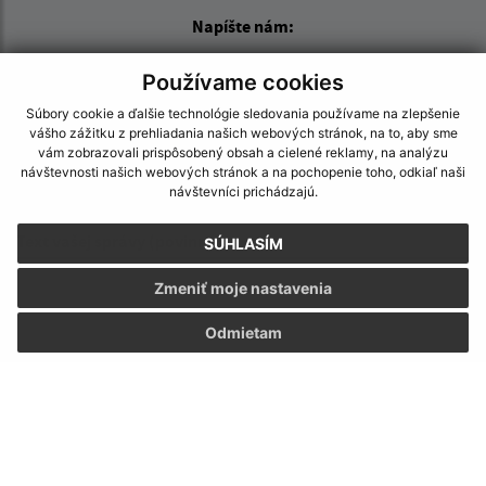
Napíšte nám:
Meno (povinné)
Používame cookies
Súbory cookie a ďalšie technológie sledovania používame na zlepšenie
vášho zážitku z prehliadania našich webových stránok, na to, aby sme
E-mailová adresa (povinné)
vám zobrazovali prispôsobený obsah a cielené reklamy, na analýzu
návštevnosti našich webových stránok a na pochopenie toho, odkiaľ naši
návštevníci prichádzajú.
Text vašej správy (povinné)
SÚHLASÍM
Zmeniť moje nastavenia
Odmietam
Oboznámil som sa so
spracúvaním osobných
údajov