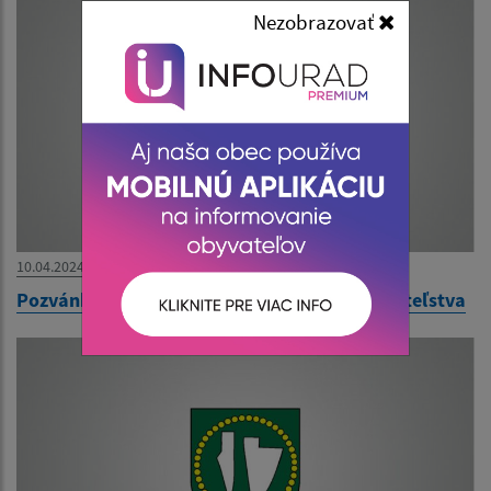
Nezobrazovať
10.04.2024
Pozvánka na II. zasadnutie obecného zastupiteľstva