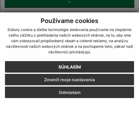
>
Používame cookies
Súbory cookie a ďalšie technológie sledovania používame na zlepšenie
vášho zážitku z prehliadania našich webových stránok, na to, aby sme
vám zobrazovali prispôsobený obsah a cielené reklamy, na analýzu
Napíšte nám:
návštevnosti našich webových stránok a na pochopenie toho, odkiaľ naši
návštevníci prichádzajú.
Meno (povinné)
SÚHLASÍM
Zmeniť moje nastavenia
E-mailová adresa (povinné)
Odmietam
Text vašej správy (povinné)