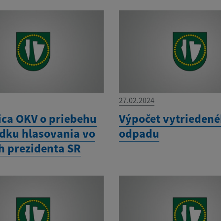
27.02.2024
ica OKV o priebehu
Výpočet vytrieden
edku hlasovania vo
odpadu
h prezidenta SR