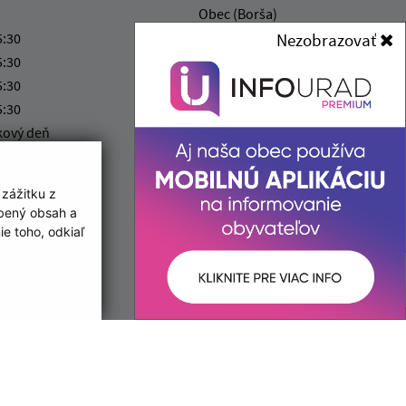
Obec (Borša)
Obecný úrad (Borša)
5:30
Nezobrazovať
Ružová 188/2
5:30
076 32 Borša
5:30
5:30
obecborsa@bodnet.sk
kový deň
+421 56 679 22 13
:00 - 12:30
IČO: 00331341
 zážitku z
obený obsah a
e toho, odkiaľ