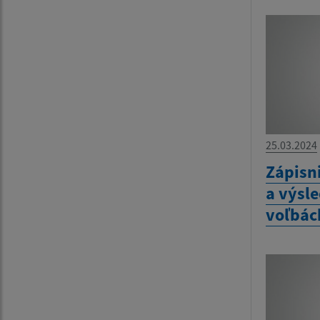
25.03.2024
Zápisn
a výsl
voľbác