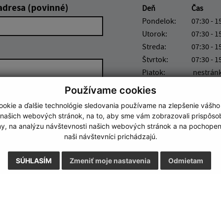
adresa (povinné)
Deň
Čas
Pondelok:
07:30 - 1
Utorok:
07:30 - 1
Streda:
07:30 - 1
Štvrtok:
07:30 - 1
Piatok:
nestrán
Obedňajšia prestávka 12
Používame cookies
okie a ďalšie technológie sledovania používame na zlepšenie vášho
 našich webových stránok, na to, aby sme vám zobrazovali prispôs
my, na analýzu návštevnosti našich webových stránok a na pochopeni
naši návštevníci prichádzajú.
Google reCaptcha Response
Odoslať správu
SÚHLASÍM
Zmeniť moje nastavenia
Odmietam