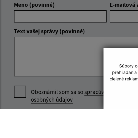
Meno (povinné)
E-mailová 
Text vašej správy (povinné)
Súbory co
prehliadania
cielené rekla
Oboznámil som sa so
spracúvaním
osobných údajov