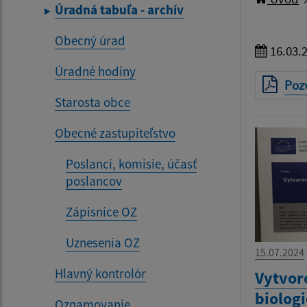
Úradná tabuľa - archív
Obecný úrad
16.03.
Úradné hodiny
Poz
Starosta obce
Obecné zastupiteľstvo
Poslanci, komisie, účasť
poslancov
Zápisnice OZ
Uznesenia OZ
15.07.2024
Hlavný kontrolór
Vytvor
biolog
Oznamovanie