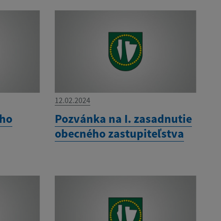
12.02.2024
ého
Pozvánka na I. zasadnutie
obecného zastupiteľstva