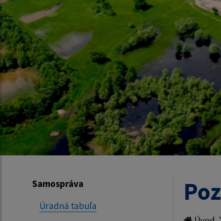
Poz
Samospráva
Úradná tabuľa
Úvod