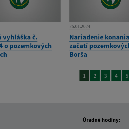
25.01.2024
 vyhláška č.
Nariadenie konania
4 o pozemkových
začatí pozemkovýc
ch
Borša
1
2
3
4
5
Úradné hodiny: