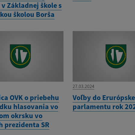
v Základnej škole s
kou školou Borša
27.03.2024
ica OVK o priebehu
Voľby do Erurópsk
edku hlasovania vo
parlamentu rok 20
om okrsku vo
h prezidenta SR