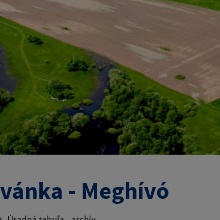
vánka - Meghívó
Úradná tabuľa - archív