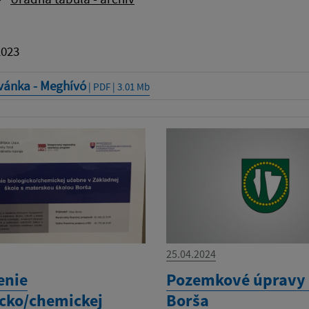
2023
vánka - Meghívó
| PDF | 3.01 Mb
25.04.2024
enie
Pozemkové úpravy 
icko/chemickej
Borša