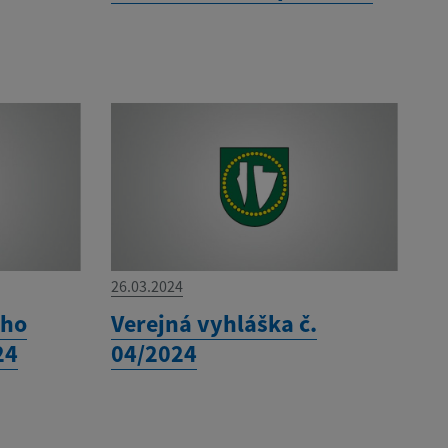
26.03.2024
eho
Verejná vyhláška č.
24
04/2024