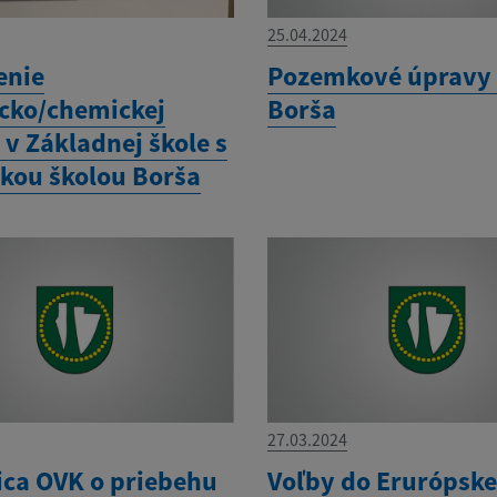
25.04.2024
enie
Pozemkové úpravy 
icko/chemickej
Borša
v Základnej škole s
kou školou Borša
27.03.2024
ica OVK o priebehu
Voľby do Erurópsk