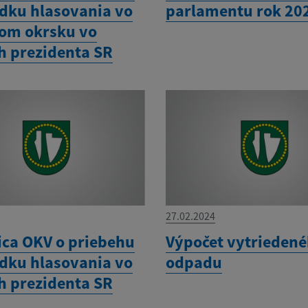
edku hlasovania vo
parlamentu rok 20
om okrsku vo
h prezidenta SR
27.02.2024
ica OKV o priebehu
Výpočet vytrieden
edku hlasovania vo
odpadu
h prezidenta SR