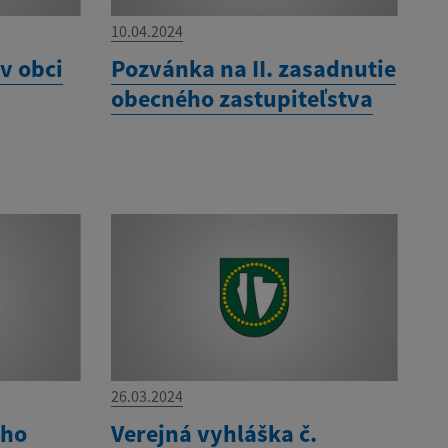
10.04.2024
v obci
Pozvánka na II. zasadnutie
obecného zastupiteľstva
26.03.2024
eho
Verejná vyhláška č.