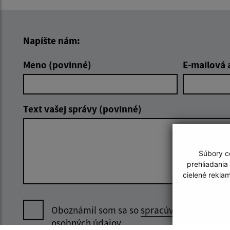
Napíšte nám:
Meno (povinné)
E-mailová 
Text vašej správy (povinné)
Súbory co
prehliadania
cielené rekla
Oboznámil som sa so
spracúvaním
osobných údajov