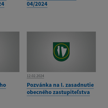
24
04/2024
12.02.2024
ého
Pozvánka na I. zasadnutie
obecného zastupiteľstva