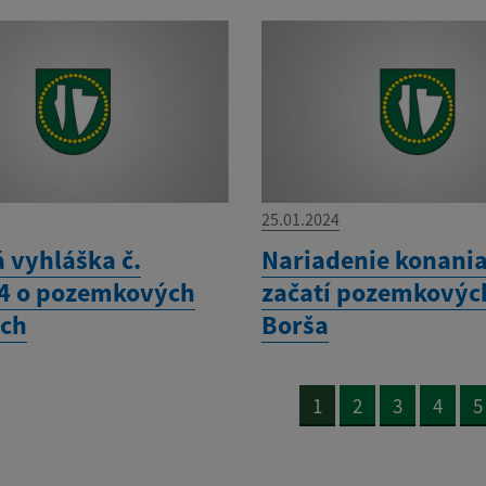
25.01.2024
 vyhláška č.
Nariadenie konania
4 o pozemkových
začatí pozemkovýc
ch
Borša
1
2
3
4
5