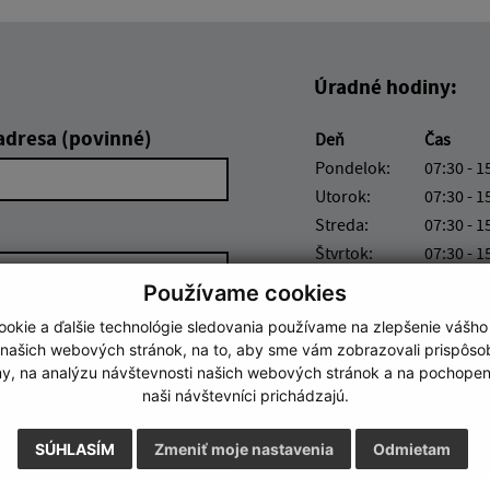
Úradné hodiny:
adresa (povinné)
Deň
Čas
Pondelok:
07:30 - 1
Utorok:
07:30 - 1
Streda:
07:30 - 1
Štvrtok:
07:30 - 1
Piatok:
nestrán
Používame cookies
Obedňajšia prestávka 12
okie a ďalšie technológie sledovania používame na zlepšenie vášho
 našich webových stránok, na to, aby sme vám zobrazovali prispôs
my, na analýzu návštevnosti našich webových stránok a na pochopeni
naši návštevníci prichádzajú.
Google reCaptcha Response
Odoslať správu
SÚHLASÍM
Zmeniť moje nastavenia
Odmietam