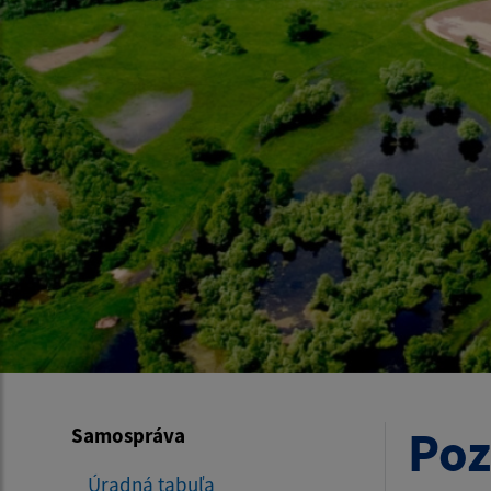
Poz
Samospráva
Úradná tabuľa