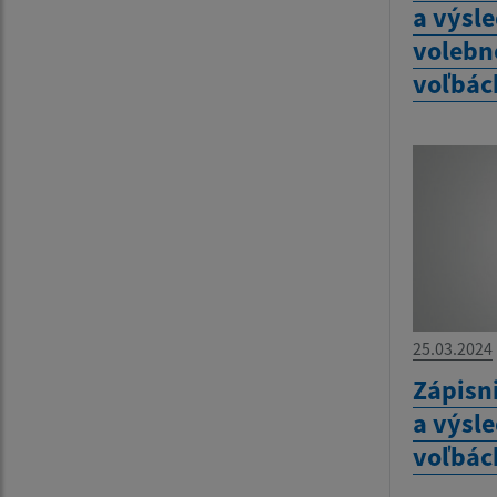
a výsl
volebn
voľbác
25.03.2024
Zápisn
a výsl
voľbác