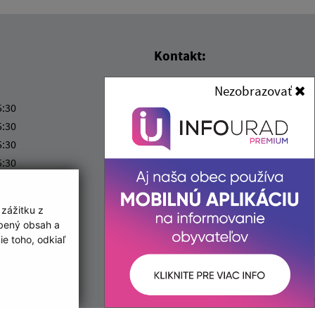
Kontakt:
Obec (Borša)
Nezobrazovať
Obecný úrad (Borša)
5:30
Ružová 188/2
5:30
076 32 Borša
5:30
5:30
obecborsa@bodnet.sk
kový deň
+421 56 679 22 13
:00 - 12:30
 zážitku z
IČO: 00331341
obený obsah a
e toho, odkiaľ