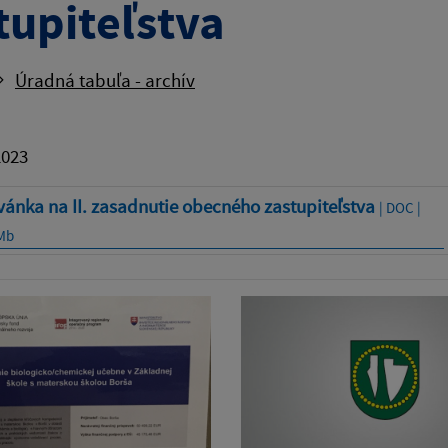
tupiteľstva
Úradná tabuľa - archív
2023
ánka na II. zasadnutie obecného zastupiteľstva
| DOC |
 Mb