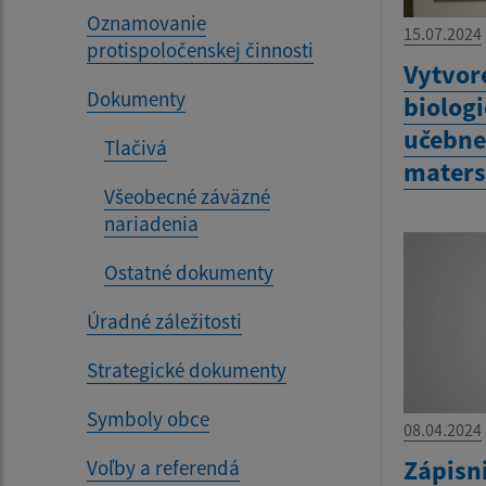
Oznamovanie
15.07.2024
protispoločenskej činnosti
Vytvor
Dokumenty
biolog
učebne 
Tlačivá
maters
Všeobecné záväzné
nariadenia
Ostatné dokumenty
Úradné záležitosti
Strategické dokumenty
Symboly obce
08.04.2024
Zápisn
Voľby a referendá