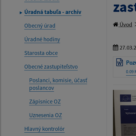
zas
Úradná tabuľa - archív
Úvod
Obecný úrad
Úradné hodiny
27.03.
Starosta obce
Pozv
Obecné zastupiteľstvo
0.09
Poslanci, komisie, účasť
poslancov
Zápisnice OZ
Uznesenia OZ
Hlavný kontrolór