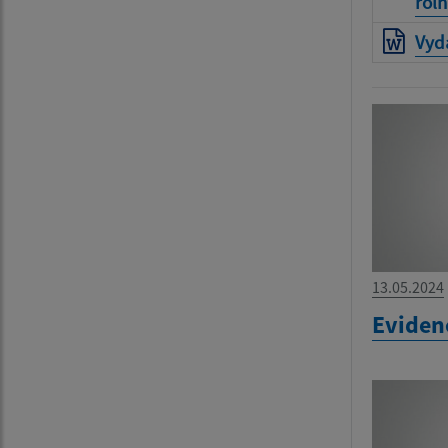
roľn
Vyda
13.05.2024
Eviden