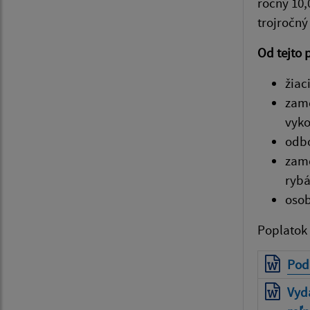
ročný 10,
trojročný
Od tejto 
žiac
zame
vyko
odbo
zame
rybá
osob
Poplatok 
Poda
Vyd