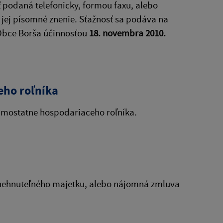
ť podaná telefonicky, formou faxu, alebo
 jej písomné znenie. Sťažnosť sa podáva na
Obce Borša účinnosťou
18. novembra 2010.
eho roľníka
amostatne hospodariaceho roľníka.
bo nehnuteľného majetku, alebo nájomná zmluva