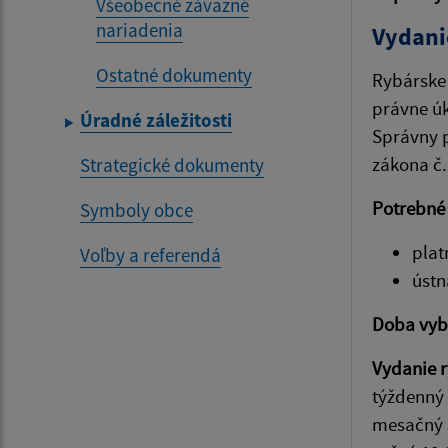
Všeobecné záväzné
nariadenia
Vydani
Ostatné dokumenty
Rybárske 
právne úk
Úradné záležitosti
Správny p
zákona č.
Strategické dokumenty
Potrebné
Symboly obce
plat
Voľby a referendá
ústn
Doba vyb
Vydanie r
týždenný 
mesačný 