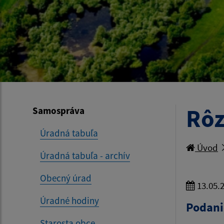
Rô
Samospráva
Úradná tabuľa
Úvod
Úradná tabuľa - archív
Obecný úrad
13.05.
Úradné hodiny
Podani
Starosta obce