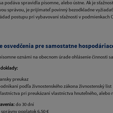
sa podáva spravidla písomne, alebo ústne. Ak je sťažnos
vou správou, je prijímateľ povinný bezodkladne vyžiadať
zádad postupu pri vybavovaní sťažností v podmienkach 
e osvedčenia pre samostatne hospodáriac
 písomne oznámi na obecnom úrade ohlásenie činnosti s
 doklady:
ansky preukaz
podnikaní podľa živnostenského zákona živnostenský list
 vlastníctva pri preukázaní vlastníctva hnuteľného, ale
avenia:
do 30 dní
:
správny poplatok 6,50 €