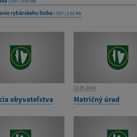
íka
| ODT | 0.01 Mb
nie rybárskeho lístka
| ODT | 0.01 Mb
13.05.2024
cia obyvateľstva
Matričný úrad