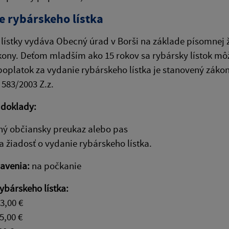
e rybárskeho lístka
lístky vydáva Obecný úrad v Borši na základe písomnej ži
ony. Deťom mladším ako 15 rokov sa rybársky lístok mô
oplatok za vydanie rybárskeho lístka je stanovený záko
 583/2003 Z.z.
 doklady:
ný občiansky preukaz alebo pas
a žiadosť o vydanie rybárskeho lístka.
avenia:
na počkanie
ybárskeho lístka:
3,00 €
5,00 €