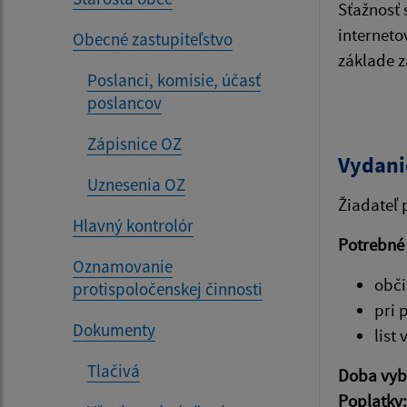
Sťažnosť 
interneto
Obecné zastupiteľstvo
základe 
Poslanci, komisie, účasť
poslancov
Zápisnice OZ
Vydani
Uznesenia OZ
Žiadateľ
Hlavný kontrolór
Potrebné
Oznamovanie
obči
protispoločenskej činnosti
pri 
Dokumenty
list
Tlačivá
Doba vyb
Poplatky