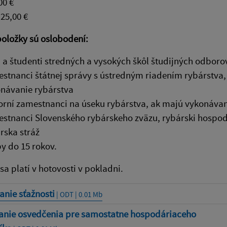
00 €
 25,00 €
položky sú oslobodení:
i a študenti stredných a vysokých škôl študijných odbor
stnanci štátnej správy s ústredným riadením rybárstva,
návanie rybárstva
rní zamestnanci na úseku rybárstva, ak majú vykonávani
stnanci Slovenského rybárskeho zväzu, rybárski hospod
rska stráž
y do 15 rokov.
sa platí v hotovosti v pokladni.
nie sťažnosti
| ODT | 0.01 Mb
anie osvedčenia pre samostatne hospodáriaceho